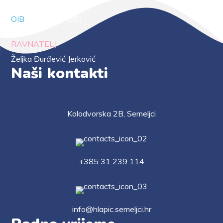
OIB
88294414551
RAVNATELJ
Željka Đurđević Jerković
Naši kontakti
Kolodvorska 2B, Semeljci
+385 31 239 114
info@hlapic.semeljci.hr