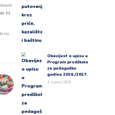
obaviti
 do 31.
la na
Obavijest o upisu u
Program predškole
za pedagošku
godinu 2026./2027.
1. Lipnja 2026.