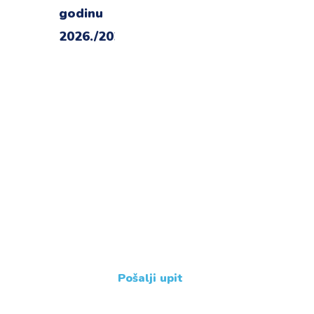
Imate dodatne
upite ?
Javite nam se !
+385 31 239 114
Pošalji upit