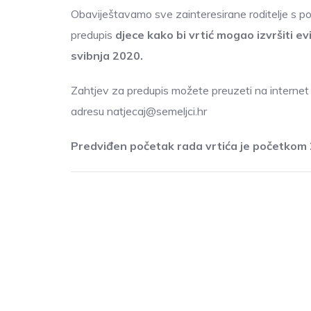
Obaviještavamo sve zainteresirane roditelje s po
predupis
djece kako bi vrtić mogao izvršiti evi
svibnja 2020.
Zahtjev za predupis možete preuzeti na internet s
adresu natjecaj@semeljci.hr
Predviđen početak rada vrtića je početkom 