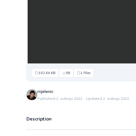
102.64 KB
98
1 Files
mjelenic
Published 2. svibnja 2022. · Updated 2. svibnja 2022.
Description