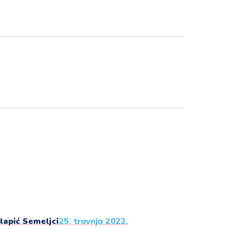
lapić Semeljci
25. travnja 2022.