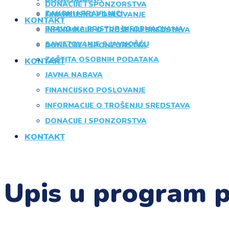
DONACIJE I SPONZORSTVA
ZAKONI I PRAVILNICI
FINANCIJSKO POSLOVANJE
KONTAKT
PRAVO NA PRISTUP INFORMACIJAMA
INFORMACIJE O TROŠENJU SREDSTAVA
SAVJETOVANJE S JAVNOŠĆU
DONACIJE I SPONZORSTVA
ZAŠTITA OSOBNIH PODATAKA
KONTAKT
JAVNA NABAVA
FINANCIJSKO POSLOVANJE
INFORMACIJE O TROŠENJU SREDSTAVA
DONACIJE I SPONZORSTVA
KONTAKT
Upis u program p