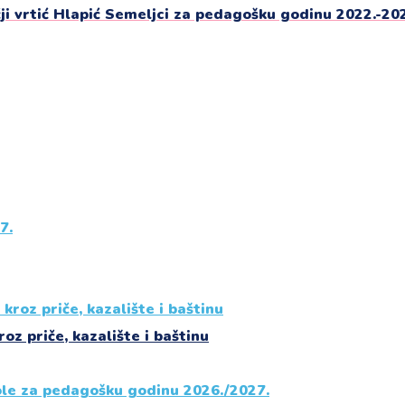
i vrtić Hlapić Semeljci za pedagošku godinu 2022.-20
roz priče, kazalište i baštinu