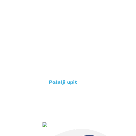
Imate dodatne upite ?
Javite nam se !
+385 31 239 114
Pošalji upit