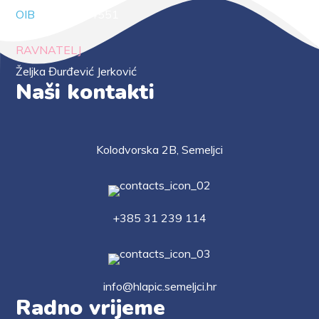
OIB
88294414551
RAVNATELJ
Željka Đurđević Jerković
Naši kontakti
Kolodvorska 2B, Semeljci
+385 31 239 114
info@hlapic.semeljci.hr
Radno vrijeme