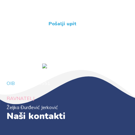
+385 31 239 114
Pošalji upit
OIB
88294414551
RAVNATELJ
Željka Đurđević Jerković
Naši kontakti