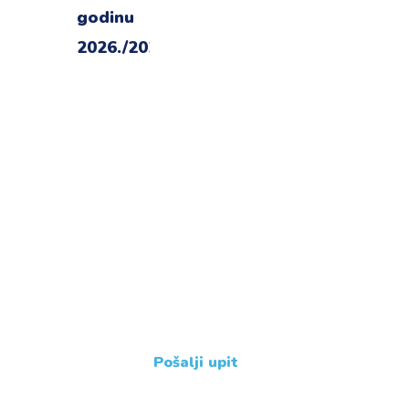
Imate dodatne
upite ?
Javite nam se !
+385 31 239 114
Pošalji upit