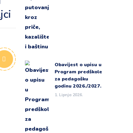
u
jci
Obavijest o upisu u
Program predškole
za pedagošku
godinu 2026./2027.
1. Lipnja 2026.