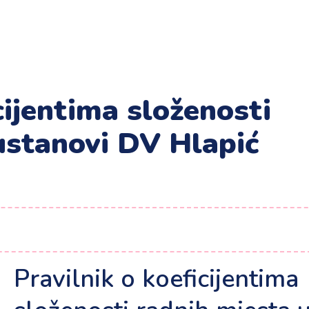
cijentima složenosti
ustanovi DV Hlapić
Pravilnik o koeficijentima