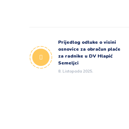
Prijedlog odluke o visini
osnovice za obračun plaće
za radnike u DV Hlapić
Semeljci
8. Listopada 2025.