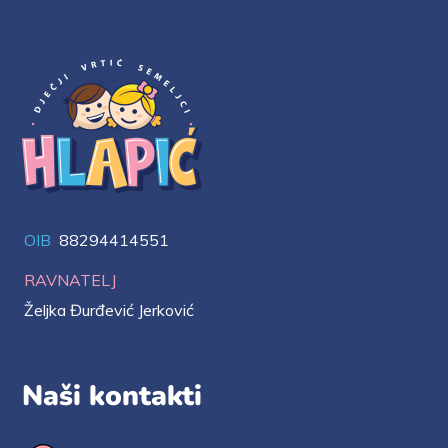
OIB
88294414551
RAVNATELJ
Željka Đurđević Jerković
Naši kontakti