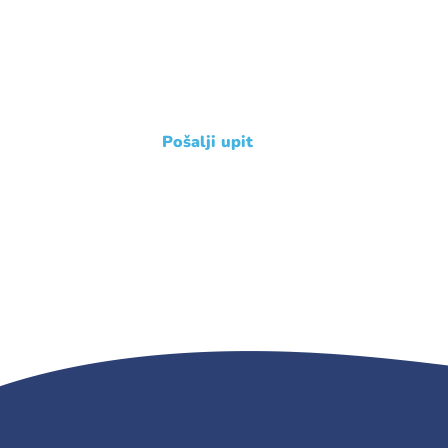
Javite nam se !
+385 31 239 114
Pošalji upit