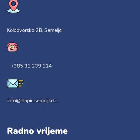
Kolodvorska 2B, Semeljci
+385 31 239 114
info@hlapic.semeljci.hr
Radno vrijeme