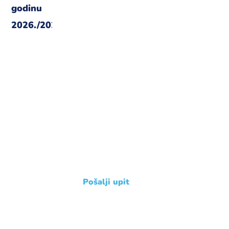
Imate dodatne upite ?
Javite nam se !
+385 31 239 114
Pošalji upit