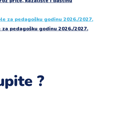
roz priče, kazalište i baštinu
e za pedagošku godinu 2026./2027.
pite ?