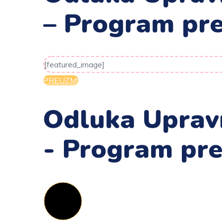
– Program pr
[featured_image]
PREUZMI
Odluka Upravn
- Program pr