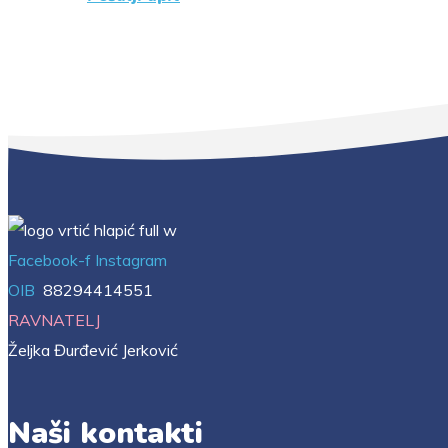
Facebook-f
Instagram
OIB
88294414551
RAVNATELJ
Željka Đurđević Jerković
Naši kontakti