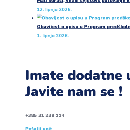
Mali koraci, veliki svjetovi: putovanje k
12. lipnja 2026.
Obavijest o upisu u Program predškol
1. lipnja 2026.
Imate dodatne u
Javite nam se !
+385 31 239 114
Pošalji upit