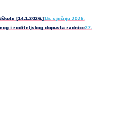
škole [14.1.2026.]
15. siječnja 2026.
jnog i roditeljskog dopusta radnice
27.