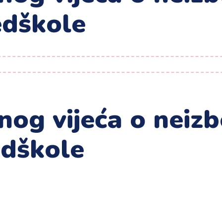
edškole
og vijeća o neiz
edškole