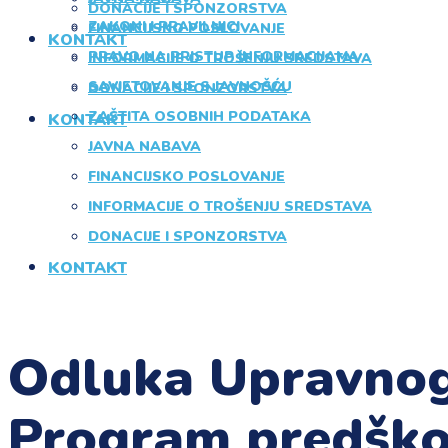
DONACIJE I SPONZORSTVA
ZAKONI I PRAVILNICI
FINANCIJSKO POSLOVANJE
KONTAKT
PRAVO NA PRISTUP INFORMACIJAMA
INFORMACIJE O TROŠENJU SREDSTAVA
SAVJETOVANJE S JAVNOŠĆU
DONACIJE I SPONZORSTVA
ZAŠTITA OSOBNIH PODATAKA
KONTAKT
JAVNA NABAVA
FINANCIJSKO POSLOVANJE
INFORMACIJE O TROŠENJU SREDSTAVA
DONACIJE I SPONZORSTVA
KONTAKT
Odluka Upravnog 
Program predško