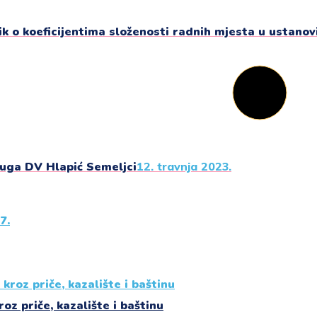
ik o koeficijentima složenosti radnih mjesta u ustanovi
luga DV Hlapić Semeljci
12. travnja 2023.
roz priče, kazalište i baštinu