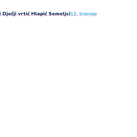
 Dječji vrtić Hlapić Semeljci
12. travnja