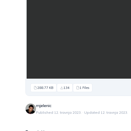
288.77 KB
134
1 Files
mjelenic
Published 12. travnja 2023. · Updated 12. travnja 2023.