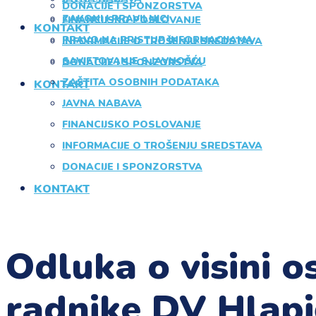
DONACIJE I SPONZORSTVA
ZAKONI I PRAVILNICI
FINANCIJSKO POSLOVANJE
KONTAKT
PRAVO NA PRISTUP INFORMACIJAMA
INFORMACIJE O TROŠENJU SREDSTAVA
SAVJETOVANJE S JAVNOŠĆU
DONACIJE I SPONZORSTVA
ZAŠTITA OSOBNIH PODATAKA
KONTAKT
JAVNA NABAVA
FINANCIJSKO POSLOVANJE
INFORMACIJE O TROŠENJU SREDSTAVA
DONACIJE I SPONZORSTVA
KONTAKT
Odluka o visini o
radnike DV Hlapi