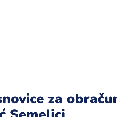
snovice za obraču
ć Semeljci