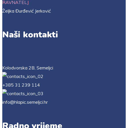
RAVNATELJ
Željka Đurđević Jerković
Naši kontakti
Kolodvorska 2B, Semeljci
+385 31 239 114
info@hlapic.semeljci.hr
Radno vrijeme