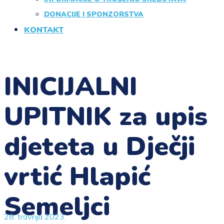
DONACIJE I SPONZORSTVA
KONTAKT
INICIJALNI
UPITNIK za upis
djeteta u Dječji
vrtić Hlapić
Semeljci
28. travnja 2023.