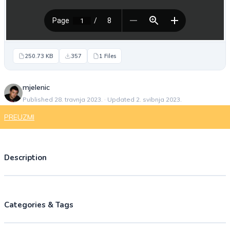
250.73 KB
357
1 Files
mjelenic
Published 28. travnja 2023. · Updated 2. svibnja 2023.
PREUZMI
Description
Categories & Tags