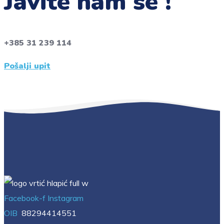
Javite nam se !
+385 31 239 114
Pošalji upit
Facebook-f
Instagram
OIB
88294414551