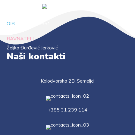
OIB
88294414551
RAVNATELJ
Željka Đurđević Jerković
Naši kontakti
Kolodvorska 2B, Semeljci
+385 31 239 114