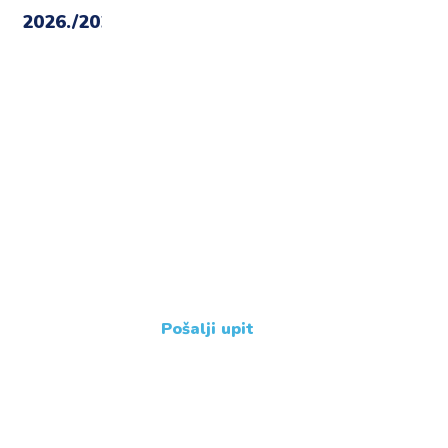
Imate dodatne upite ?
Javite nam se !
+385 31 239 114
Pošalji upit