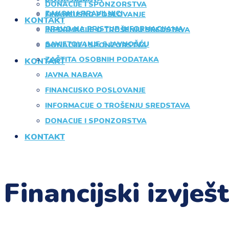
DONACIJE I SPONZORSTVA
ZAKONI I PRAVILNICI
FINANCIJSKO POSLOVANJE
KONTAKT
PRAVO NA PRISTUP INFORMACIJAMA
INFORMACIJE O TROŠENJU SREDSTAVA
SAVJETOVANJE S JAVNOŠĆU
DONACIJE I SPONZORSTVA
ZAŠTITA OSOBNIH PODATAKA
KONTAKT
JAVNA NABAVA
FINANCIJSKO POSLOVANJE
INFORMACIJE O TROŠENJU SREDSTAVA
DONACIJE I SPONZORSTVA
KONTAKT
Financijski izvje