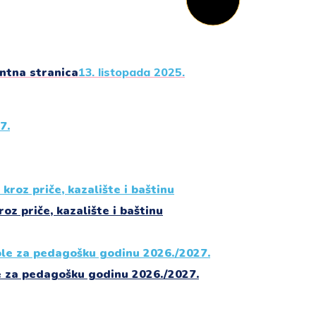
entna stranica
13. listopada 2025.
roz priče, kazalište i baštinu
e za pedagošku godinu 2026./2027.