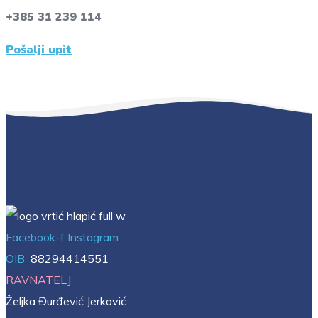
+385 31 239 114
Pošalji upit
Facebook-f
Instagram
OIB
88294414551
RAVNATELJ
Željka Đurđević Jerković