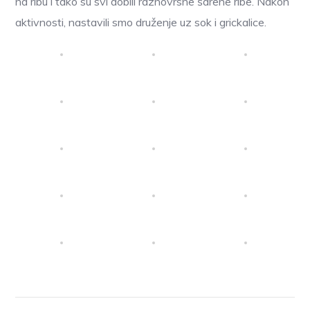
na ribu i tako su svi dobili raznovrsne šarene ribe. Nakon
aktivnosti, nastavili smo druženje uz sok i grickalice.