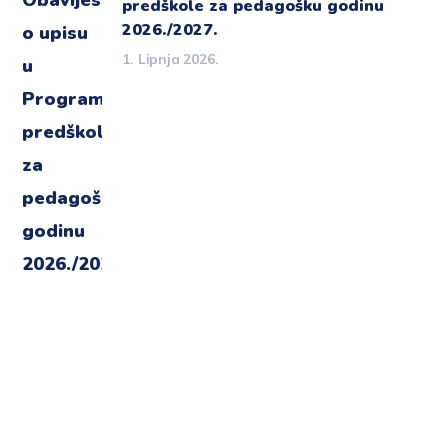
predškole za pedagošku godinu
2026./2027.
1. Lipnja 2026.
Imate dodatne upite ?
Javite nam se !