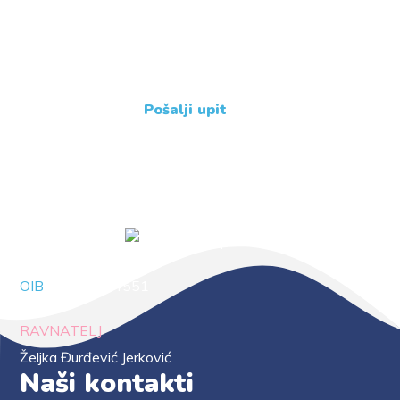
+385 31 239 114
Pošalji upit
OIB
88294414551
RAVNATELJ
Željka Đurđević Jerković
Naši kontakti