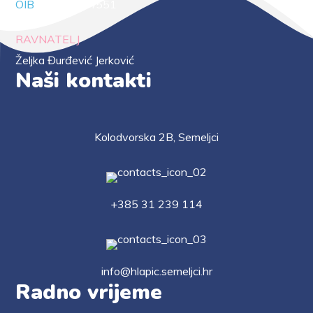
OIB
88294414551
RAVNATELJ
Željka Đurđević Jerković
Naši kontakti
Kolodvorska 2B, Semeljci
+385 31 239 114
info@hlapic.semeljci.hr
Radno vrijeme