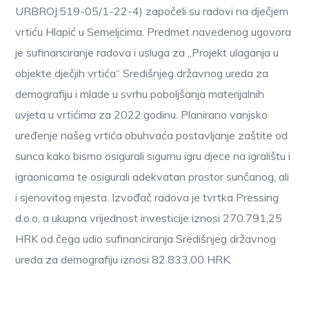
URBROJ:519-05/1-22-4) započeli su radovi na dječjem
vrtiću Hlapić u Semeljcima. Predmet navedenog ugovora
je sufinanciranje radova i usluga za „Projekt ulaganja u
objekte dječjih vrtića“ Središnjeg državnog ureda za
demografiju i mlade u svrhu poboljšanja materijalnih
uvjeta u vrtićima za 2022.godinu. Planirano vanjsko
uređenje našeg vrtića obuhvaća postavljanje zaštite od
sunca kako bismo osigurali sigurnu igru djece na igralištu i
igraonicama te osigurali adekvatan prostor sunčanog, ali
i sjenovitog mjesta. Izvođač radova je tvrtka Pressing
d.o.o, a ukupna vrijednost investicije iznosi 270.791,25
HRK od čega udio sufinanciranja Središnjeg državnog
ureda za demografiju iznosi 82.833,00 HRK.