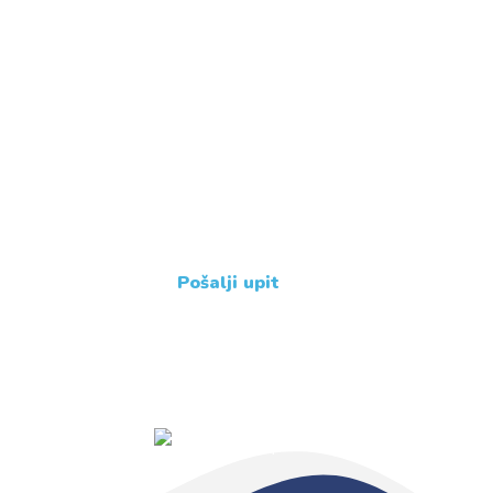
Imate dodatne upite ?
Javite nam se !
+385 31 239 114
Pošalji upit