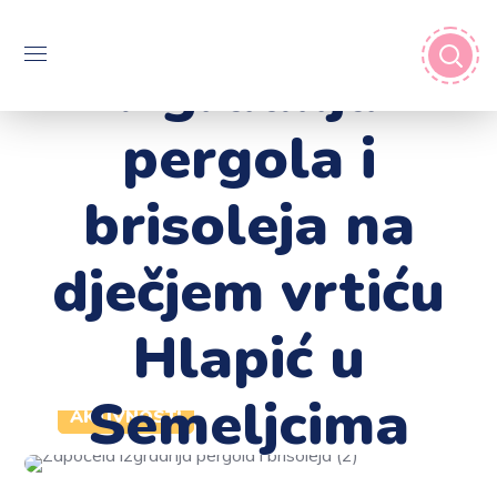
Započela
izgradnja
pergola i
brisoleja na
dječjem vrtiću
Hlapić u
Semeljcima
AKTIVNOSTI