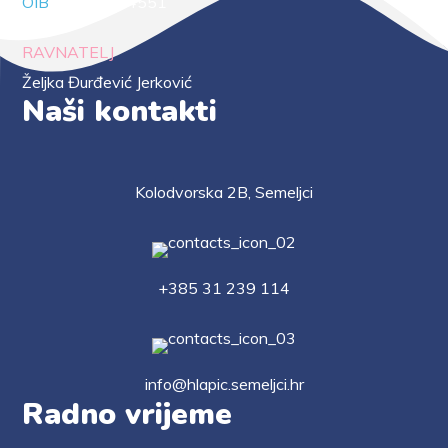
OIB
88294414551
RAVNATELJ
Željka Đurđević Jerković
Naši kontakti
Kolodvorska 2B, Semeljci
+385 31 239 114
info@hlapic.semeljci.hr
Radno vrijeme