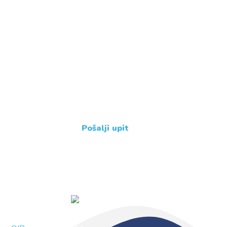
Imate dodatne upite ?
Javite nam se !
+385 31 239 114
Pošalji upit