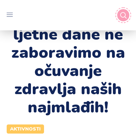
Ni u vruće
ljetne dane ne
zaboravimo na
očuvanje
zdravlja naših
najmlađih!
AKTIVNOSTI