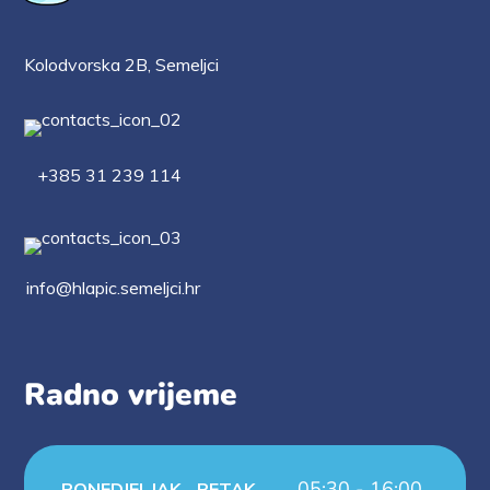
Kolodvorska 2B, Semeljci
+385 31 239 114
info@hlapic.semeljci.hr
Radno vrijeme
05:30 - 16:00
PONEDJELJAK - PETAK