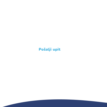
Imate dodatne upite ?
Javite nam se !
+385 31 239 114
Pošalji upit