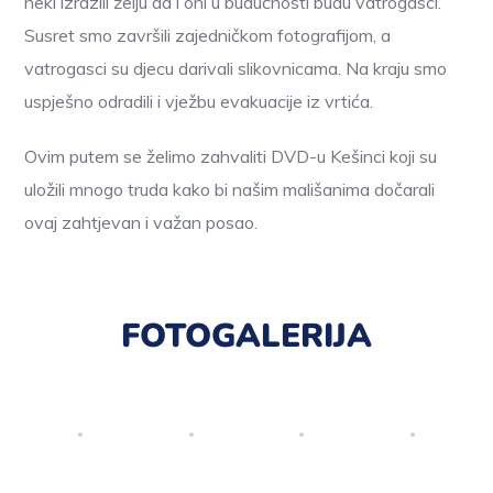
neki izrazili želju da i oni u budućnosti budu vatrogasci.
Susret smo završili zajedničkom fotografijom, a
vatrogasci su djecu darivali slikovnicama. Na kraju smo
uspješno odradili i vježbu evakuacije iz vrtića.
Ovim putem se želimo zahvaliti DVD-u Kešinci koji su
uložili mnogo truda kako bi našim mališanima dočarali
ovaj zahtjevan i važan posao.
FOTOGALERIJA